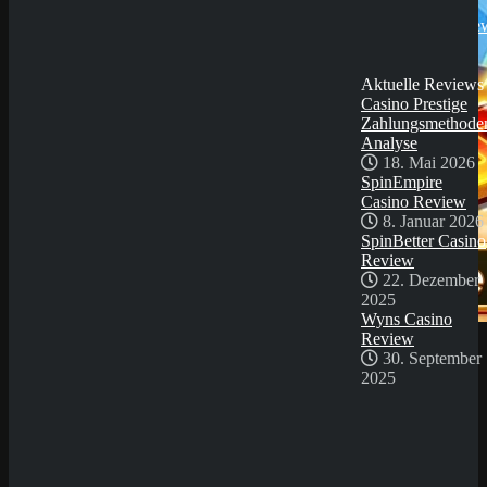
2025
Wyns Casino Revie
30. September
2025
Aktuelle Reviews
Casino Prestige
Zahlungsmethode
Analyse
18. Mai 2026
SpinEmpire
Casino Review
8. Januar 2026
SpinBetter Casino
Review
22. Dezember
2025
Wyns Casino
Demo Spiel
Review
30. September
2025