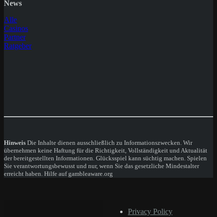
News
Alle
Casinos
Partner
Ratgeber
Hinweis
Die Inhalte dienen ausschließlich zu Informationszwecken. Wir
übernehmen keine Haftung für die Richtigkeit, Vollständigkeit und Aktualität
der bereitgestellten Informationen. Glücksspiel kann süchtig machen. Spielen
Sie verantwortungsbewusst und nur, wenn Sie das gesetzliche Mindestalter
erreicht haben. Hilfe auf gambleaware.org
© Copyright 2024
Privacy Policy