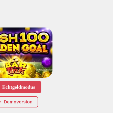
Echtgeldmodus
Demoversion