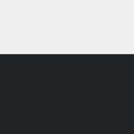
y Our Featured Games