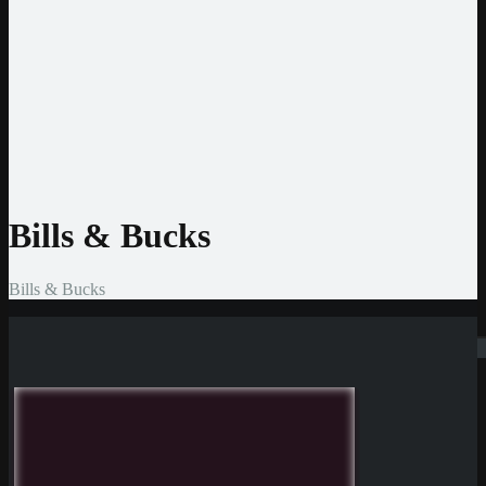
Jeton
CashtoCode
MiFinity
MuchBetter
Auszahlmethoden
Bank Überweisung
MasterCard
Visa
Skrill
Bitcoin
Bills & Bucks
Bills & Bucks
Suchen
Rate Game
(
0
Votes)
Neue Casinos