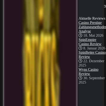
2025
Wyns Casino Revie
30. September
2025
Aktuelle Reviews
Casino Prestige
Zahlungsmethode
Analyse
18. Mai 2026
SpinEmpire
Casino Review
8. Januar 2026
SpinBetter Casino
Review
22. Dezember
2025
Wyns Casino
Review
30. September
2025