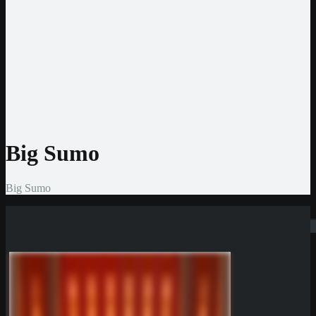
Jeton
CashtoCode
MiFinity
MuchBetter
Auszahlmethoden
Bank Überweisung
MasterCard
Visa
Skrill
Bitcoin
Big Sumo
Big Sumo
Suchen
Rate Game
(
0
Votes)
Neue Casinos