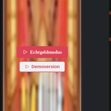
Silizi
zu
CryptoRush
200% bis
zu 2.500€
Robert99
zu
CryptoRush
200% bis
zu 2.500€
Echtgeldmodus
News
Demoversion
Casino Prestige
Zahlungsmethoden
Analyse
18. Mai 2026
SpinEmpire Casino
Review
8. Januar 2026
SpinBetter Casino
Review
22. Dezember