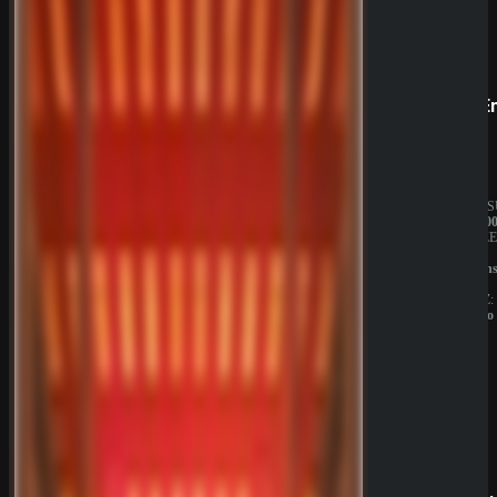
Prestige
SpinE
BESITZER:
JAHRES
Aurevia
10.000.0
IT
BESITZE
Group
GBL
LIZENZ:
Solution
Curacao
N.V.
LIZENZ:
Curacao