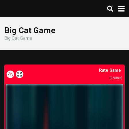
Big Cat Game
Big Cat Game
Rate Game
(
0
Votes)