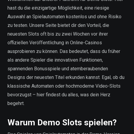
hast du die einzigartige Möglichkeit, eine riesige
Auswahl an Spielautomaten kostenlos und ohne Risiko
zu testen. Unsere Seite bietet dir den Vorteil, die
neuesten Slots oft bis zu zwei Wochen vor ihrer
offiziellen Veröffentlichung in Online-Casinos
ausprobieren zu können. Das bedeutet, dass du früher
als andere Spieler die innovativen Funktionen,
spannenden Bonusspiele und atemberaubenden
Designs der neuesten Titel erkunden kannst. Egal, ob du
klassische Automaten oder hochmoderne Video-Slots
bevorzugst – hier findest du alles, was dein Herz
begehrt.
Warum Demo Slots spielen?