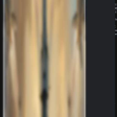
JAHRESUMSATZ:
JAHRES
1.000.000€
1.000.00
BESITZER:
BESITZE
Liernin
Liernin
Enterprises
Enterpri
LTD
LTD
LIZENZ:
LIZENZ:
Komoren
Komore
(Anjouan)
(Anjoua
Neueste
Beiträge
Casino
Prestige
Zahlungs
methoden
Analyse
SpinEmpir
e Casino
Review