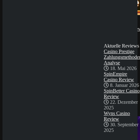
8. Januar 2026
SpinBetter Casino
Review
22. Dezember
Demo Spiel
2025
Wyns Casino Revie
30. September
2025
Aktuelle Reviews
Casino Prestige
Zahlungsmethode
Analyse
18. Mai 2026
SpinEmpire
Casino Review
8. Januar 2026
SpinBetter Casino
Review
22. Dezember
2025
Wyns Casino
Demo Spiel
Review
30. September
2025