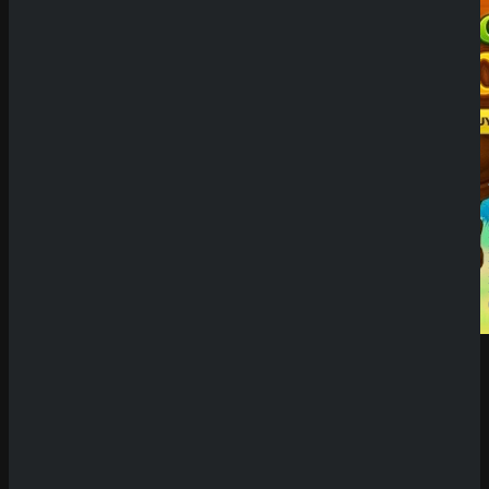
Neueste
Beiträge
Casino
Prestige