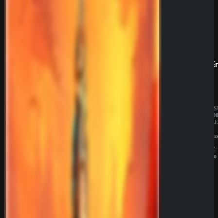
Prestige
SpinE
BESITZER:
JAHRES
Aurevia
10.000.0
IT
BESITZE
Group
GBL
LIZENZ:
Solution
Curacao
N.V.
LIZENZ:
Curacao