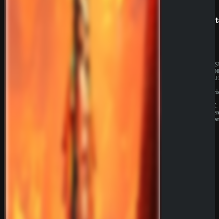
SpinBetter
Betist
JAHRESUMSATZ:
JAHRES
20.000.000€
1.000.00
BESITZER:
BESITZE
Sprut
Liernin
Group
Enterpri
B.V.
LTD
LIZENZ:
LIZENZ:
Curacao
Komore
(Anjoua
QuickWin
Wyns