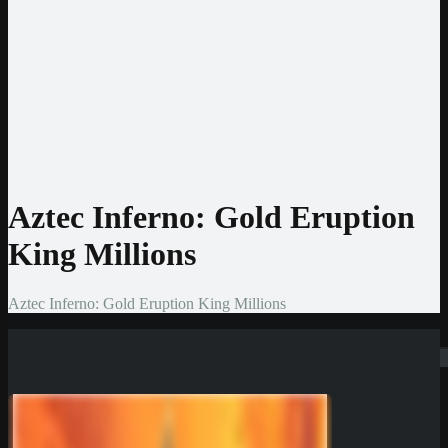
Jeton
CashtoCode
MiFinity
MuchBetter
Auszahlmethoden
Bank Überweisung
MasterCard
Visa
Skrill
Bitcoin
Aztec Inferno: Gold Eruption
King Millions
Aztec Inferno: Gold Eruption King Millions
Suchen
Rate Game
(
0
Votes)
Neue Casinos