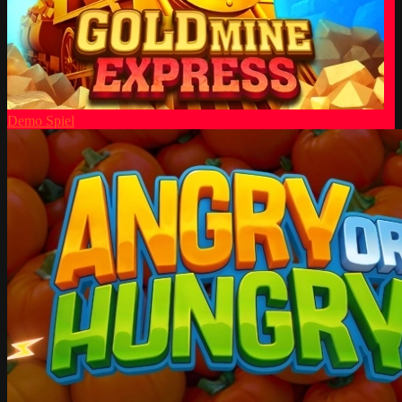
Demo Spiel