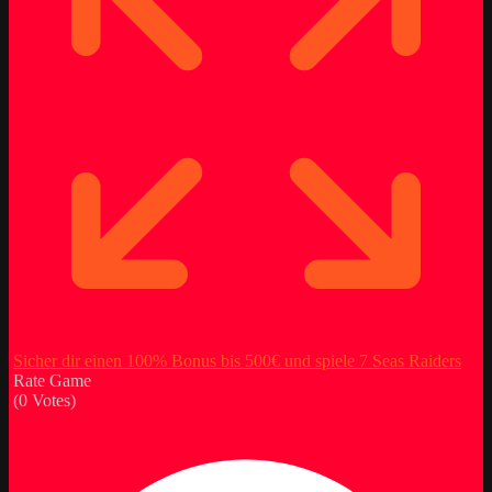
Sicher dir einen 100% Bonus bis 500€ und spiele 7 Seas Raiders
Rate Game
(
0
Votes)