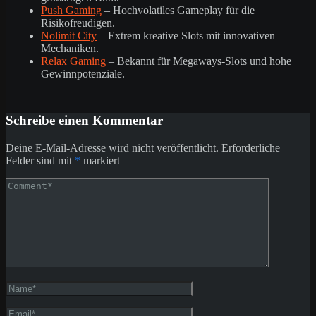
Push Gaming
– Hochvolatiles Gameplay für die
Risikofreudigen.
Nolimit City
– Extrem kreative Slots mit innovativen
Mechaniken.
Relax Gaming
– Bekannt für Megaways-Slots und hohe
Gewinnpotenziale.
Schreibe einen Kommentar
Deine E-Mail-Adresse wird nicht veröffentlicht.
Erforderliche
Felder sind mit
*
markiert