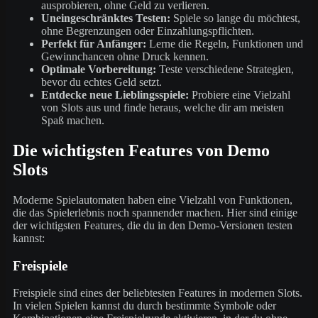
ausprobieren, ohne Geld zu verlieren.
Uneingeschränktes Testen:
Spiele so lange du möchtest,
ohne Begrenzungen oder Einzahlungspflichten.
Perfekt für Anfänger:
Lerne die Regeln, Funktionen und
Gewinnchancen ohne Druck kennen.
Optimale Vorbereitung:
Teste verschiedene Strategien,
bevor du echtes Geld setzt.
Entdecke neue Lieblingsspiele:
Probiere eine Vielzahl
von Slots aus und finde heraus, welche dir am meisten
Spaß machen.
Die wichtigsten Features von Demo
Slots
Moderne Spielautomaten haben eine Vielzahl von Funktionen,
die das Spielerlebnis noch spannender machen. Hier sind einige
der wichtigsten Features, die du in den Demo-Versionen testen
kannst:
Freispiele
Freispiele sind eines der beliebtesten Features in modernen Slots.
In vielen Spielen kannst du durch bestimmte Symbole oder