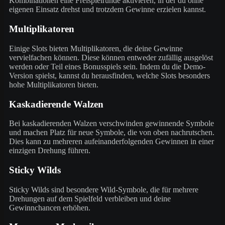
Kombinationen eine Freispielrunde aktivieren, in der du ohne
eigenen Einsatz drehst und trotzdem Gewinne erzielen kannst.
Multiplikatoren
Einige Slots bieten Multiplikatoren, die deine Gewinne
vervielfachen können. Diese können entweder zufällig ausgelöst
werden oder Teil eines Bonusspiels sein. Indem du die Demo-
Version spielst, kannst du herausfinden, welche Slots besonders
hohe Multiplikatoren bieten.
Kaskadierende Walzen
Bei kaskadierenden Walzen verschwinden gewinnende Symbole
und machen Platz für neue Symbole, die von oben nachrutschen.
Dies kann zu mehreren aufeinanderfolgenden Gewinnen in einer
einzigen Drehung führen.
Sticky Wilds
Sticky Wilds sind besondere Wild-Symbole, die für mehrere
Drehungen auf dem Spielfeld verbleiben und deine
Gewinnchancen erhöhen.