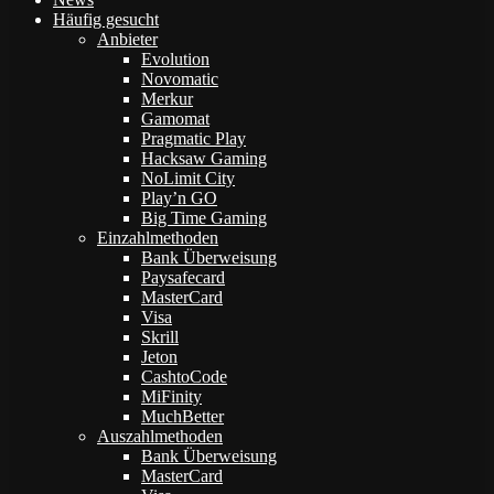
Häufig gesucht
Anbieter
Evolution
Novomatic
Merkur
Gamomat
Pragmatic Play
Hacksaw Gaming
NoLimit City
Play’n GO
Big Time Gaming
Einzahlmethoden
Bank Überweisung
Paysafecard
MasterCard
Visa
Skrill
Jeton
CashtoCode
MiFinity
MuchBetter
Auszahlmethoden
Bank Überweisung
MasterCard