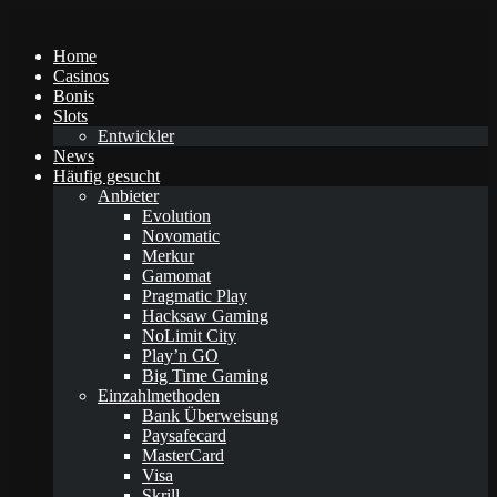
Home
Casinos
Bonis
Slots
Entwickler
News
Häufig gesucht
Anbieter
Evolution
Novomatic
Merkur
Gamomat
Pragmatic Play
Hacksaw Gaming
NoLimit City
Play’n GO
Big Time Gaming
Einzahlmethoden
Bank Überweisung
Paysafecard
MasterCard
Visa
Skrill