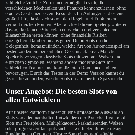
zahlreiche Vorteile. Zum einen ermöglicht es dir, die
verschiedenen Mechaniken und Features kennenzulernen, ohne
eigenes Geld einzusetzen. Besonders für Anfänger ist dies eine
große Hilfe, da sie sich so mit den Regeln und Funktionen
vertraut machen können. Aber auch erfahrene Spieler profitieren
davon, da sie neue Strategien entwickeln und verschiedene
Einsatzhöhen testen können, ohne finanzielle Risiken
einzugehen. Darüber hinaus geben Demo Slots dir die
Gelegenheit, herauszufinden, welche Art von Automatenspiel am
besten zu deinem persönlichen Geschmack passt. Manche
Spieler bevorzugen klassische Slots mit wenigen Walzen und
einfachen Symbolen, während andere moderne Slots mit
zahlreichen Features und komplizierten Bonusmechaniken
bevorzugen. Durch das Testen in der Demo-Version kannst du
gezielt herausfinden, welche Slots dir am meisten Spaß machen.
Unser Angebot: Die besten Slots von
allen Entwicklern
Auf unserer Plattform findest du eine umfassende Auswahl an
Slots von allen namhaften Entwicklern der Branche. Egal, ob du
Slots mit Freispielen, Multiplikatoren, kaskadierenden Walzen
oder progressiven Jackpots suchst – wir bieten dir eine riesige
Bandbreite an Optionen. Unsere Sammlung wird ständig