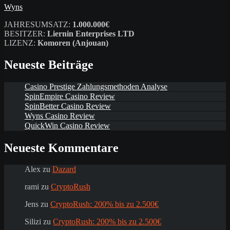
Wyns
JAHRESUMSATZ:
1.000.000€
BESITZER:
Liernin Enterprises LTD
LIZENZ:
Komoren (Anjouan)
Neueste Beiträge
Casino Prestige Zahlungsmethoden Analyse
SpinEmpire Casino Review
SpinBetter Casino Review
Wyns Casino Review
QuickWin Casino Review
Neueste Kommentare
Alex
zu
Dazard
rami
zu
CryptoRush
Jens
zu
CryptoRush: 200% bis zu 2.500€
Silizi
zu
CryptoRush: 200% bis zu 2.500€