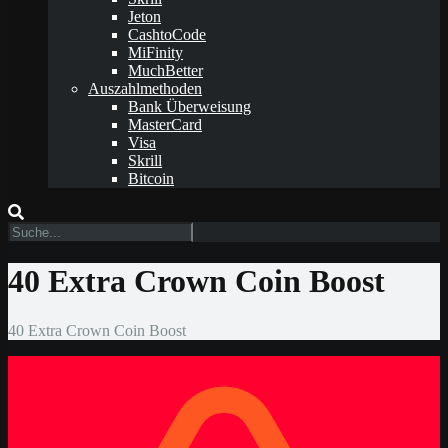
Jeton
CashtoCode
MiFinity
MuchBetter
Auszahlmethoden
Bank Überweisung
MasterCard
Visa
Skrill
Bitcoin
40 Extra Crown Coin Boost
40 Extra Crown Coin Boost