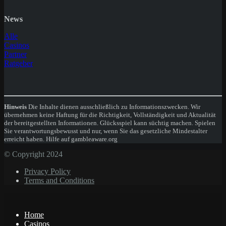
News
Alle
Casinos
Partner
Ratgeber
Hinweis
Die Inhalte dienen ausschließlich zu Informationszwecken. Wir
übernehmen keine Haftung für die Richtigkeit, Vollständigkeit und Aktualität
der bereitgestellten Informationen. Glücksspiel kann süchtig machen. Spielen
Sie verantwortungsbewusst und nur, wenn Sie das gesetzliche Mindestalter
erreicht haben. Hilfe auf gambleaware.org
© Copyright 2024
Privacy Policy
Terms and Conditions
Home
Casinos