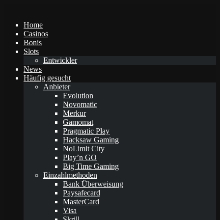
Home
Casinos
Bonis
Slots
Entwickler
News
Häufig gesucht
Anbieter
Evolution
Novomatic
Merkur
Gamomat
Pragmatic Play
Hacksaw Gaming
NoLimit City
Play’n GO
Big Time Gaming
Einzahlmethoden
Bank Überweisung
Paysafecard
MasterCard
Visa
Skrill