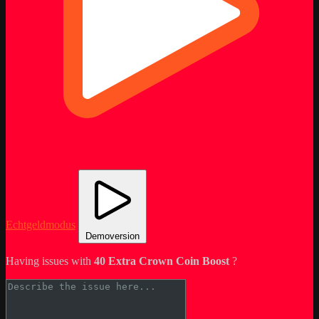
Echtgeldmodus
Demoversion
Having issues with
40 Extra Crown Coin Boost
?