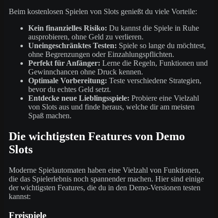
Beim kostenlosen Spielen von Slots genießt du viele Vorteile:
Kein finanzielles Risiko:
Du kannst die Spiele in Ruhe
ausprobieren, ohne Geld zu verlieren.
Uneingeschränktes Testen:
Spiele so lange du möchtest,
ohne Begrenzungen oder Einzahlungspflichten.
Perfekt für Anfänger:
Lerne die Regeln, Funktionen und
Gewinnchancen ohne Druck kennen.
Optimale Vorbereitung:
Teste verschiedene Strategien,
bevor du echtes Geld setzt.
Entdecke neue Lieblingsspiele:
Probiere eine Vielzahl
von Slots aus und finde heraus, welche dir am meisten
Spaß machen.
Die wichtigsten Features von Demo
Slots
Moderne Spielautomaten haben eine Vielzahl von Funktionen,
die das Spielerlebnis noch spannender machen. Hier sind einige
der wichtigsten Features, die du in den Demo-Versionen testen
kannst:
Freispiele