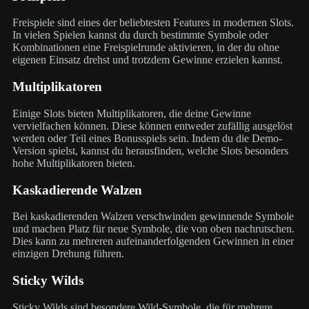
Freispiele sind eines der beliebtesten Features in modernen Slots.
In vielen Spielen kannst du durch bestimmte Symbole oder
Kombinationen eine Freispielrunde aktivieren, in der du ohne
eigenen Einsatz drehst und trotzdem Gewinne erzielen kannst.
Multiplikatoren
Einige Slots bieten Multiplikatoren, die deine Gewinne
vervielfachen können. Diese können entweder zufällig ausgelöst
werden oder Teil eines Bonusspiels sein. Indem du die Demo-
Version spielst, kannst du herausfinden, welche Slots besonders
hohe Multiplikatoren bieten.
Kaskadierende Walzen
Bei kaskadierenden Walzen verschwinden gewinnende Symbole
und machen Platz für neue Symbole, die von oben nachrutschen.
Dies kann zu mehreren aufeinanderfolgenden Gewinnen in einer
einzigen Drehung führen.
Sticky Wilds
Sticky Wilds sind besondere Wild-Symbole, die für mehrere