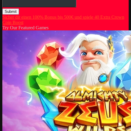
Submit
Sicher dir einen 100% Bonus bis 500€ und spiele 40 Extra Crown
Coin Boost
Try Our Featured Games