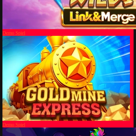
Demo Spiel
Demo Spiel