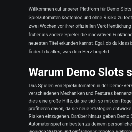
Willkommen auf unserer Plattform für Demo Slots! 
Spielautomaten kostenlos und ohne Risiko zu testen
zwei Wochen vor ihrer offiziellen Veröffentlichun
früher als andere Spieler die innovativen Funkt
neuesten Titel erkunden kannst. Egal, ob du klas
findest du alles, was dein Herz begehrt.
Warum Demo Slots s
Das Spielen von Spielautomaten in der Demo-Versio
verschiedenen Mechaniken und Features kennenzul
dies eine große Hilfe, da sie sich so mit den Reg
profitieren davon, da sie neue Strategien entwick
Risiken einzugehen. Darüber hinaus geben Demo Sl
Automatenspiel am besten zu deinem persönliche
wenigen Walzen und einfachen Symbolen, während 