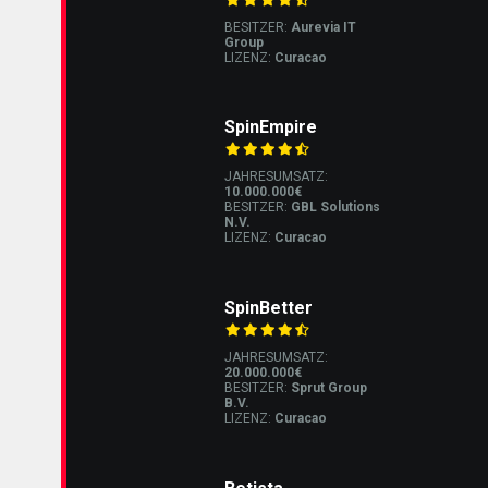
BESITZER:
Aurevia IT
Group
LIZENZ:
Curacao
SpinEmpire
JAHRESUMSATZ:
10.000.000€
BESITZER:
GBL Solutions
N.V.
LIZENZ:
Curacao
SpinBetter
JAHRESUMSATZ:
20.000.000€
BESITZER:
Sprut Group
B.V.
LIZENZ:
Curacao