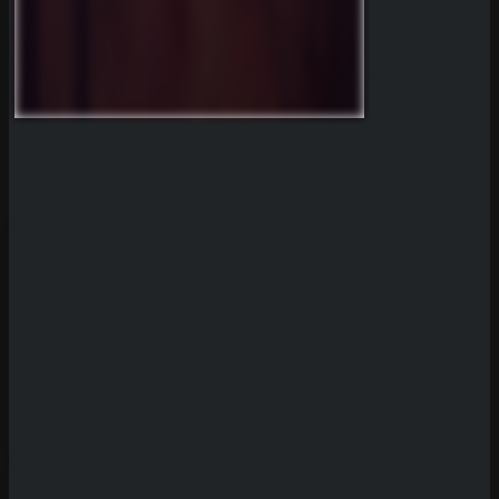
Sicher dir einen 100% Bonus bis 500€ und spiele
Try Our Featured Games