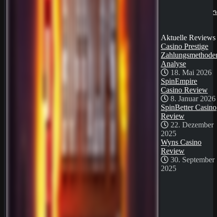
2025
Wyns Casino Revie
30. September
2025
Aktuelle Reviews
Casino Prestige
Zahlungsmethode
Analyse
18. Mai 2026
SpinEmpire
Casino Review
8. Januar 2026
SpinBetter Casino
Review
22. Dezember
2025
Wyns Casino
Review
30. September
2025