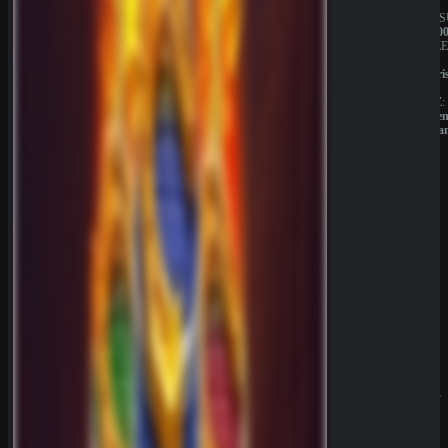
JAHRESUMSATZ:
JAHRES
1.000.000€
1.000.00
BESITZER:
BESITZE
Liernin
Liernin
Enterprises
Enterpri
LTD
LTD
LIZENZ:
LIZENZ:
Komoren
Komore
(Anjouan)
(Anjoua
Neueste
Beiträge
Casino
Prestige
Zahlungs
methoden
Analyse
SpinEmpir
e Casino
Review