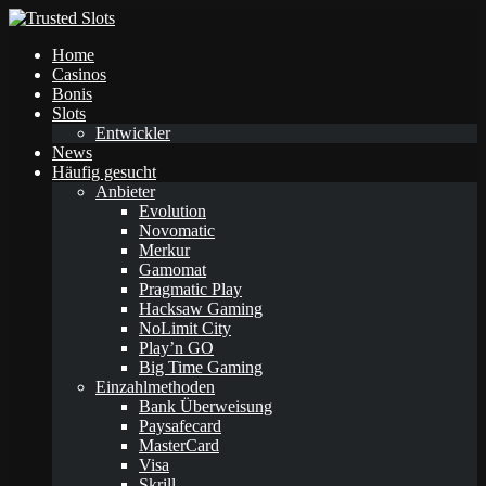
Home
Casinos
Bonis
Slots
Entwickler
News
Häufig gesucht
Anbieter
Evolution
Novomatic
Merkur
Gamomat
Pragmatic Play
Hacksaw Gaming
NoLimit City
Play’n GO
Big Time Gaming
Einzahlmethoden
Bank Überweisung
Paysafecard
MasterCard
Visa
Skrill