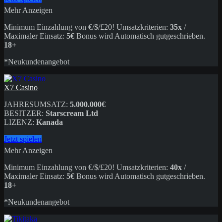
Mehr Anzeigen
Minimum Einzahlung von €/$/£20! Umsatzkriterien:
35x
/
Maximaler Einsatz:
5€
Bonus wird Automatisch gutgeschrieben.
18+
*Neukundenangebot
X7 Casino
JAHRESUMSATZ:
5.000.000€
BESITZER:
Starscream Ltd
LIZENZ:
Kanada
Jetzt spielen
Mehr Anzeigen
Minimum Einzahlung von €/$/£20! Umsatzkriterien:
40x
/
Maximaler Einsatz:
5€
Bonus wird Automatisch gutgeschrieben.
18+
*Neukundenangebot