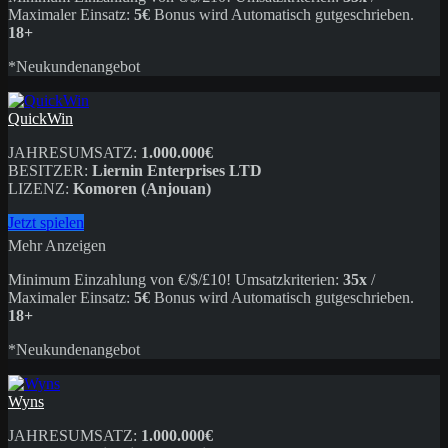
Maximaler Einsatz:
5€
Bonus wird Automatisch gutgeschrieben.
18+
*Neukundenangebot
QuickWin
JAHRESUMSATZ:
1.000.000€
BESITZER:
Liernin Enterprises LTD
LIZENZ:
Komoren (Anjouan)
Jetzt spielen
Mehr Anzeigen
Minimum Einzahlung von €/$/£10! Umsatzkriterien:
35x
/
Maximaler Einsatz:
5€
Bonus wird Automatisch gutgeschrieben.
18+
*Neukundenangebot
Wyns
JAHRESUMSATZ:
1.000.000€