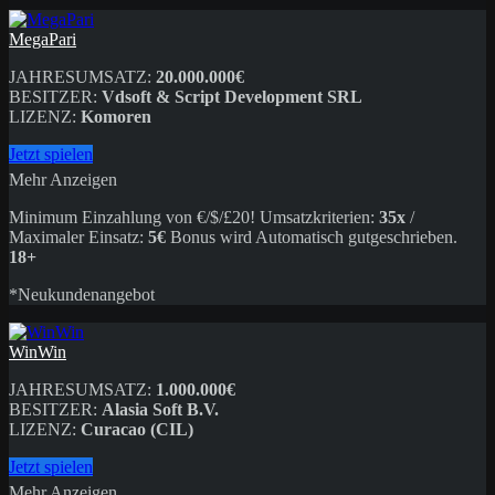
MegaPari
JAHRESUMSATZ:
20.000.000€
BESITZER:
Vdsoft & Script Development SRL
LIZENZ:
Komoren
Jetzt spielen
Mehr Anzeigen
Minimum Einzahlung von €/$/£20! Umsatzkriterien:
35x
/
Maximaler Einsatz:
5€
Bonus wird Automatisch gutgeschrieben.
18+
*Neukundenangebot
WinWin
JAHRESUMSATZ:
1.000.000€
BESITZER:
Alasia Soft B.V.
LIZENZ:
Curacao (CIL)
Jetzt spielen
Mehr Anzeigen