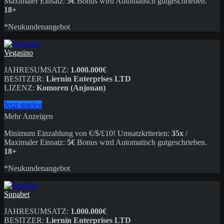
Maximaler Einsatz:
5€
Bonus wird Automatisch gutgeschrieben.
18+
*Neukundenangebot
Vegasino
JAHRESUMSATZ:
1.000.000€
BESITZER:
Liernin Enterprises LTD
LIZENZ:
Komoren (Anjouan)
Jetzt spielen
Mehr Anzeigen
Minimum Einzahlung von €/$/£10! Umsatzkriterien:
35x
/
Maximaler Einsatz:
5€
Bonus wird Automatisch gutgeschrieben.
18+
*Neukundenangebot
Supabet
JAHRESUMSATZ:
1.000.000€
BESITZER:
Liernin Enterprises LTD