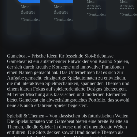
Mehr
Mehr
Anzeigen
Anzeigen
Mehr
Mehr
Anzeigen
Anzeigen
*Neukundenangebot
*Neukunde
*Neukundenangebot
*Neukundenangebot
Gamebeat – Frische Ideen für fesselnde Slot-Erlebnisse
Gamebeat ist ein aufstrebender Entwickler von Kasino-Spielen,
der sich durch kreative Konzepte und innovative Funktionen
einen Namen gemacht hat. Das Unternehmen hat es sich zur
Aufgabe gemacht, einzigartige Spielautomaten zu entwickeln,
die mit interaktiven Spielmechaniken, spannenden Themen und
einem klaren Fokus auf spielerorientierte Designs überzeugen.
Mit einer Mischung aus klassischen und modernen Elementen
bietet Gamebeat ein abwechslungsreiches Portfolio, das sowohl
neue als auch erfahrene Spieler begeistert.
Spielstil & Themen – Von klassischen bis futuristischen Welten
Die Spielautomaten von Gamebeat bieten eine breite Palette an
Themen, die die Spieler in diverse und oft unentdeckte Welten
entführen. Die Slots decken sowohl traditionelle Themen als