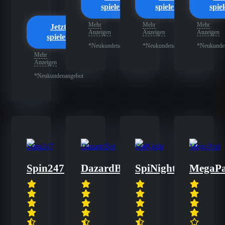
spielen
spielen
spie
Mehr
Mehr
Mehr
Jetzt
Anzeigen
Anzeigen
Anzeigen
spielen
*Neukundenangebot
*Neukundenangebot
*Neukunde
Mehr
Anzeigen
*Neukundenangebot
Spin247
DazardBet
SpiNight
MegaPa