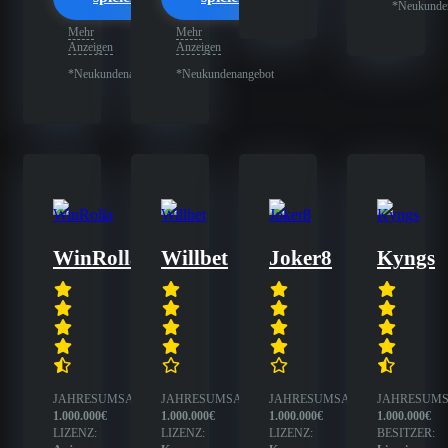
*Neukunde
Mehr
Mehr
Anzeigen
Anzeigen
*Neukundenangebot
*Neukundenangebot
WinRolla
Willbet
Joker8
Kyngs
JAHRESUMSATZ:
JAHRESUMSATZ:
JAHRESUMSATZ:
JAHRESUMS
1.000.000€
1.000.000€
1.000.000€
1.000.000€
LIZENZ:
LIZENZ:
LIZENZ:
BESITZER: