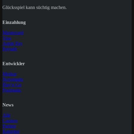
Glücksspiel kann süchtig machen.
Einzahlung
Mastercard
Visa
Apple Pay
Paysafe
Entwickler
Merkur
Novomatic
Play'n Go
Pragmatic
News
Alle
Casinos
Partner
Ratgeber