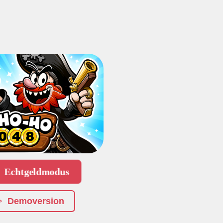
Echtgeldmodus
Demoversion