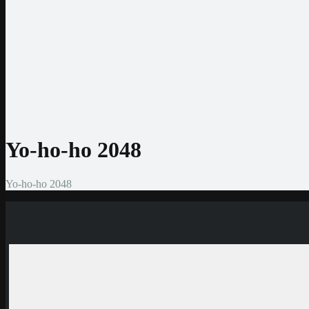
Aus
Yo-ho-ho 2048
Yo-ho-ho 2048
Sicher dir einen 100% Bonus bis