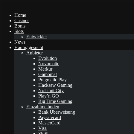
Home
Casinos
Bonis
Slots
Entwickler
News
Häufig gesucht
Anbieter
Evolution
Novomatic
Merkur
Gamomat
Pragmatic Play
Hacksaw Gaming
NoLimit City
Play’n GO
Big Time Gaming
Einzahlmethoden
Bank Überweisung
Paysafecard
MasterCard
Visa
Skrill