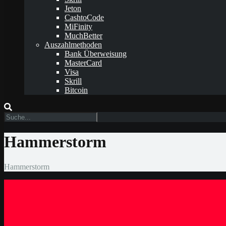
Jeton
CashtoCode
MiFinity
MuchBetter
Auszahlmethoden
Bank Überweisung
MasterCard
Visa
Skrill
Bitcoin
Hammerstorm
Hammerstorm