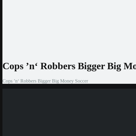
Aus
Cops ’n‘ Robbers Bigger Big M
Cops ’n‘ Robbers Bigger Big Money Soccer